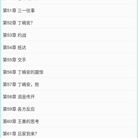
第51章 三一往事
第52章 丁嶋安？
第53章 约战
第54章 抵达
第55章 交手
第56章 丁嶋安的震惊
第57章 丁嶋安，败
第58章 消息传开
第59章 各方反应
第60章 王墨的思考
第61章 吕家到来？