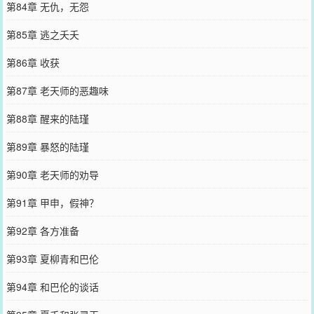
第84章 无仇，无怨
第85章 逃之夭夭
第86章 收获
第87章 老天师的恶趣味
第88章 醒来的陆瑾
第89章 暴怒的陆瑾
第90章 老天师的劝导
第91章 甲申，假神？
第92章 各方准备
第93章 夏柳青和巴伦
第94章 和巴伦的谈话