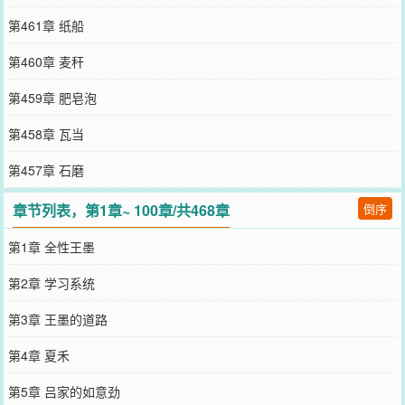
第461章 纸船
第460章 麦秆
第459章 肥皂泡
第458章 瓦当
第457章 石磨
章节列表，第1章~ 100章/共468章
倒序
第1章 全性王墨
第2章 学习系统
第3章 王墨的道路
第4章 夏禾
第5章 吕家的如意劲