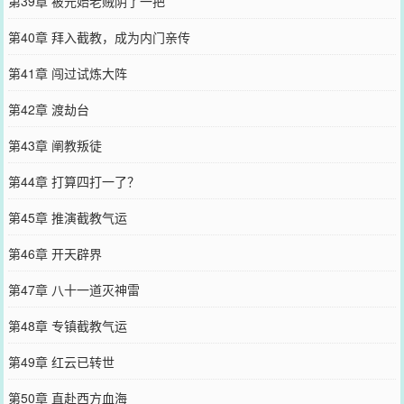
第39章 被元始老贼阴了一把
第40章 拜入截教，成为内门亲传
第41章 闯过试炼大阵
第42章 渡劫台
第43章 阐教叛徒
第44章 打算四打一了？
第45章 推演截教气运
第46章 开天辟界
第47章 八十一道灭神雷
第48章 专镇截教气运
第49章 红云已转世
第50章 直赴西方血海