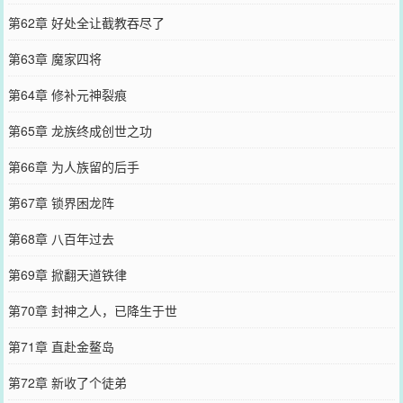
第62章 好处全让截教吞尽了
第63章 魔家四将
第64章 修补元神裂痕
第65章 龙族终成创世之功
第66章 为人族留的后手
第67章 锁界困龙阵
第68章 八百年过去
第69章 掀翻天道铁律
第70章 封神之人，已降生于世
第71章 直赴金鳌岛
第72章 新收了个徒弟