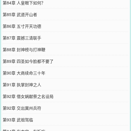
第84章 人皇眼下如何？
第85章 武道开山者
第86章 五寸开天功德
第87章 震撼三清联手
第88章 封神榜与打神鞭
第89章 四圣如今脸都不要了
第90章 大商续命三十年
第91章 执掌封神之人
第92章 借女娲献祭之名设局
第92章 交出冀州兵符
第93章 武祖驾临