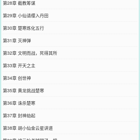
第28章 截教筹谋
第29章 小仙请缨入丹田
第30章 楚寒炼化五行
第31章 灭神弹
第32章 文明而战，死得其所
第33章 开天之主
第34章 创世神
第35章 黄龙挑战楚寒
第36章 诛杀楚寒
第37章 封神劫起
第38章 胡小仙金云星讲道