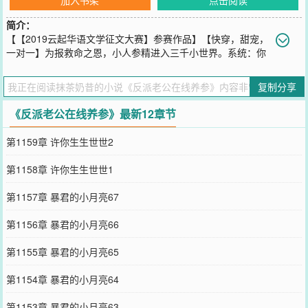
简介：
【【2019云起华语文学征文大赛】参赛作品】【快穿，甜宠，
一对一】为报救命之恩，小人参精进入三千小世界。系统：你
的任务是拯救反派，让他感觉到世界的温暖，别黑化。闻灵：不认
识，没兴趣，不想去。系统：那是你恩人的灵魂碎片！闻灵：好的，
复制分享
我这就去把大腿切给他吃。系统：？？？
您要是觉得《
反派老公在线养参
》还不错的话请不要忘记向您QQ群和
《反派老公在线养参》最新12章节
微博微信里的朋友推荐哦！
第1159章 许你生生世世2
第1158章 许你生生世世1
第1157章 暴君的小月亮67
第1156章 暴君的小月亮66
第1155章 暴君的小月亮65
第1154章 暴君的小月亮64
第1153章 暴君的小月亮63