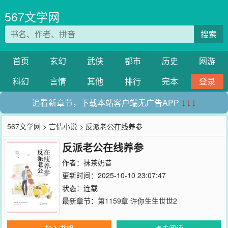
567文学网
搜索
首页
玄幻
武侠
都市
历史
网游
科幻
言情
其他
排行
完本
登录
追看新章节，下载本站客户端无广告APP
↓↓↓
567文学网
>
言情小说
> 反派老公在线养参
反派老公在线养参
作者：
抹茶奶昔
更新时间：2025-10-10 23:07:47
状态：连载
最新章节：
第1159章 许你生生世世2
加入书架
点击阅读